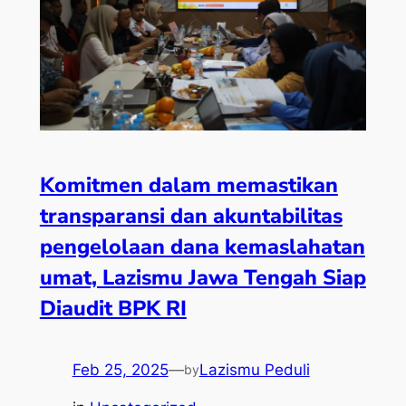
Komitmen dalam memastikan
transparansi dan akuntabilitas
pengelolaan dana kemaslahatan
umat, Lazismu Jawa Tengah Siap
Diaudit BPK RI
Feb 25, 2025
—
Lazismu Peduli
by