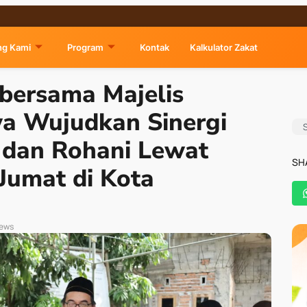
ng Kami
Program
Kontak
Kalkulator Zakat
 bersama Majelis
a Wujudkan Sinergi
 dan Rohani Lewat
SH
Jumat di Kota
iews