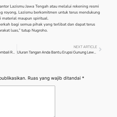
antor Lazismu Jawa Tengah atau melalui rekening resmi
ng royong, Lazismu berkomitmen untuk terus mendukung
i material maupun spiritual.
erkah bagi semua pihak yang terlibat dan dapat terus
akat luas,” tutup Nugroho.
NEXT ARTICLE
Brace untuk Lazismu Jawa Tengah! Kembali Raih Penghargaan Lazismu Terbaik Nasional 2024
Uluran Tangan Anda Bantu Erupsi Gunung Lewotobi Laki-Laki
publikasikan.
Ruas yang wajib ditandai
*