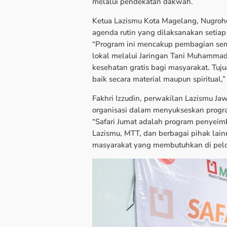
melalui pendekatan dakwah.
Ketua Lazismu Kota Magelang, Nugroho
agenda rutin yang dilaksanakan setia
“Program ini mencakup pembagian semb
lokal melalui Jaringan Tani Muhammad
kesehatan gratis bagi masyarakat. T
baik secara material maupun spiritual,
Fakhri Izzudin, perwakilan Lazismu Ja
organisasi dalam menyukseskan program
“Safari Jumat adalah program penyeim
Lazismu, MTT, dan berbagai pihak lain
masyarakat yang membutuhkan di pelos