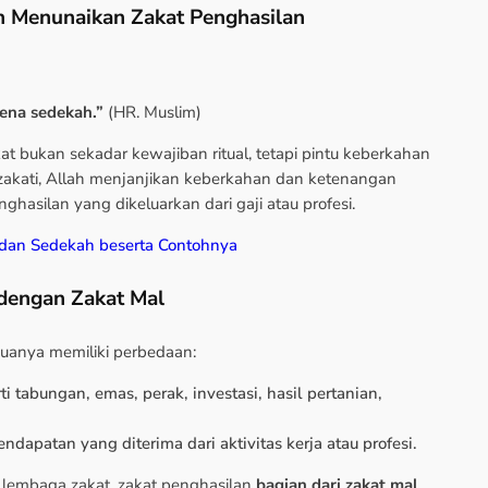
n Menunaikan Zakat Penghasilan
rena sedekah.”
(HR. Muslim)
at bukan sekadar kewajiban ritual, tetapi pintu keberkahan
izakati, Allah menjanjikan keberkahan dan ketenangan
enghasilan yang dikeluarkan dari gaji atau profesi.
 dan Sedekah beserta Contohnya
dengan Zakat Mal
uanya memiliki perbedaan:
i tabungan, emas, perak, investasi, hasil pertanian,
.
endapatan yang diterima dari aktivitas kerja atau profesi.
lembaga zakat, zakat penghasilan
bagian dari zakat mal
,