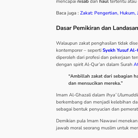
mencapai
nisab
dan
haul
tertentu atau
Baca juga :
Zakat: Pengertian, Hukum, 
Dasar Pemikiran dan Landasan
Walaupun zakat penghasilan tidak disebu
kontemporer – seperti
Syekh Yusuf Al
diperoleh dari profesi dan pekerjaan te
dengan spirit Al-Qur’an dalam Surah
A
“Ambillah zakat dari sebagian 
dan mensucikan mereka.”
Imam Al-Ghazali dalam
Ihya’ Ulumuddi
berkembang dan menjadi kelebihan dari
sebagai bentuk penyucian dan pemerata
Demikian pula Imam Nawawi menekanka
jawab moral seorang muslim untuk men