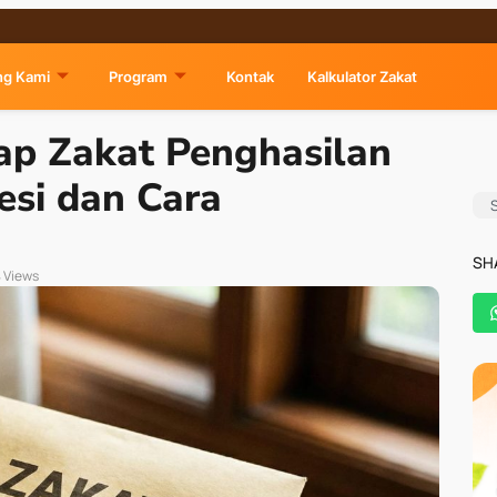
ng Kami
Program
Kontak
Kalkulator Zakat
p Zakat Penghasilan
esi dan Cara
SH
 Views