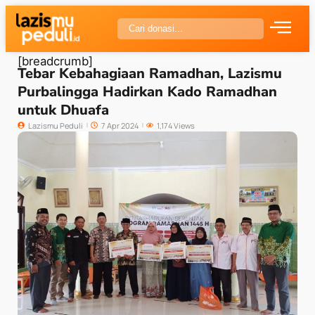
[breadcrumb]
Tebar Kebahagiaan Ramadhan, Lazismu
Purbalingga Hadirkan Kado Ramadhan
untuk Dhuafa
Lazismu Peduli
7 Apr 2024
1,174 Views