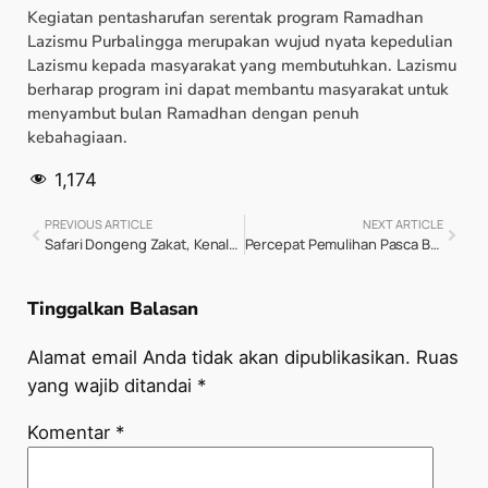
Kegiatan pentasharufan serentak program Ramadhan
Lazismu Purbalingga merupakan wujud nyata kepedulian
Lazismu kepada masyarakat yang membutuhkan. Lazismu
berharap program ini dapat membantu masyarakat untuk
menyambut bulan Ramadhan dengan penuh
kebahagiaan.
1,174
PREVIOUS ARTICLE
NEXT ARTICLE
Safari Dongeng Zakat, Kenalkan Zakat Sejak Dini
Percepat Pemulihan Pasca Bencana Demak, PT PLN Indonesia Power Adipala dan Lazismu CilacapGelar Pelatihan Pembuatan Abon Tuna
Tinggalkan Balasan
Alamat email Anda tidak akan dipublikasikan.
Ruas
yang wajib ditandai
*
Komentar
*