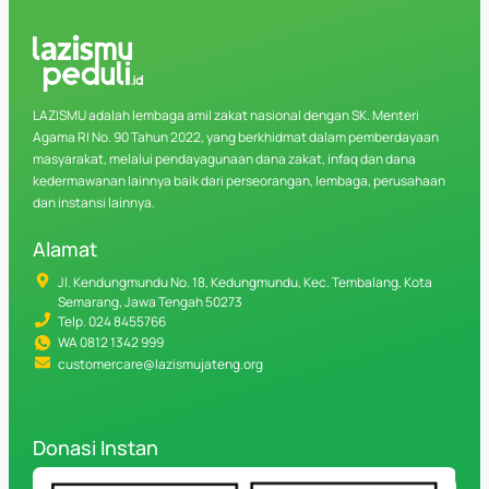
LAZISMU adalah lembaga amil zakat nasional dengan SK. Menteri
Agama RI No. 90 Tahun 2022, yang berkhidmat dalam pemberdayaan
masyarakat, melalui pendayagunaan dana zakat, infaq dan dana
kedermawanan lainnya baik dari perseorangan, lembaga, perusahaan
dan instansi lainnya.
Alamat
Jl. Kendungmundu No. 18, Kedungmundu, Kec. Tembalang, Kota
Semarang, Jawa Tengah 50273
Telp. 024 8455766
WA 0812 1342 999
customercare@lazismujateng.org
Donasi Instan