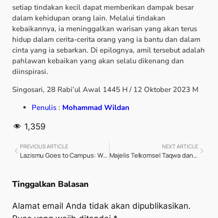
setiap tindakan kecil dapat memberikan dampak besar
dalam kehidupan orang lain. Melalui tindakan
kebaikannya, ia meninggalkan warisan yang akan terus
hidup dalam cerita-cerita orang yang ia bantu dan dalam
cinta yang ia sebarkan. Di epilognya, amil tersebut adalah
pahlawan kebaikan yang akan selalu dikenang dan
diinspirasi.
Singosari, 28 Rabi’ul Awal 1445 H / 12 Oktober 2023 M
Penulis
:
Mohammad Wildan
1,359
PREVIOUS ARTICLE
NEXT ARTICLE
Lazismu Goes to Campus: Wujudkan Mimpi, Membangun untuk Negeri
Majelis Telkomsel Taqwa dan Lazismu Jawa Tengah Berdayakan UMKM Melalui Daur Ulang Limbah Plastik di Kabupaten Tegal
Tinggalkan Balasan
Alamat email Anda tidak akan dipublikasikan.