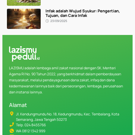
Infak adalah Wujud Syukur: Pengertian,
Tujuan, dan Cara Infak
23/09/2025
LAZISMU adalah lembaga amil zakat nasional dengan SK. Menteri
Agama RI No. 90 Tahun 2022, yang berkhidmat dalam pemberdayaan
masyarakat, melalui pendayagunaan dana zakat, infaq dan dana
kedermawanan lainnya baik dari perseorangan, lembaga, perusahaan
dan instansi lainnya.
Alamat
Jl. Kendungmundu No. 18, Kedungmundu, Kec. Tembalang, Kota
Semarang, Jawa Tengah 50273
Telp. 024 8455766
WA 0812 1342 999