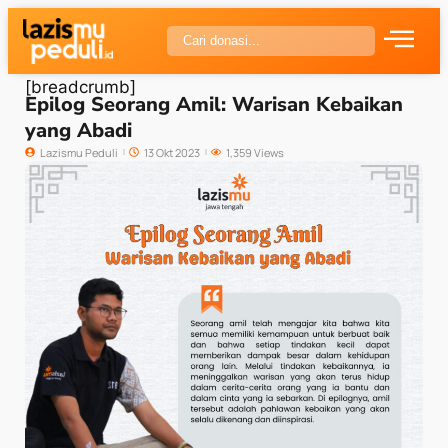
[breadcrumb]
Epilog Seorang Amil: Warisan Kebaikan
yang Abadi
Lazismu Peduli
13 Okt 2023
1,359 Views