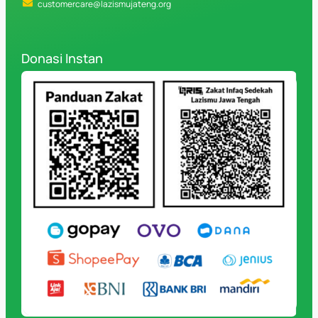
customercare@lazismujateng.org
Donasi Instan