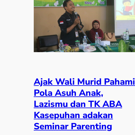
Ajak Wali Murid Pahami
Pola Asuh Anak,
Lazismu dan TK ABA
Kasepuhan adakan
Seminar Parenting