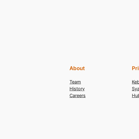
About
Pr
Team
Keb
History
Sya
Careers
Hu