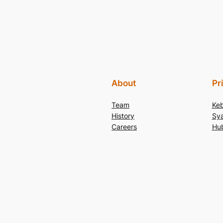
About
Pr
Team
Keb
History
Sya
Careers
Hu