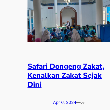
Safari Dongeng Zakat,
Kenalkan Zakat Sejak
Dini
Apr 6, 2024
—
by