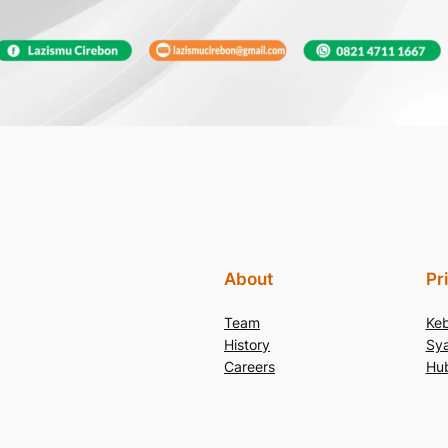
About
Pr
Team
Keb
History
Sya
Careers
Hu