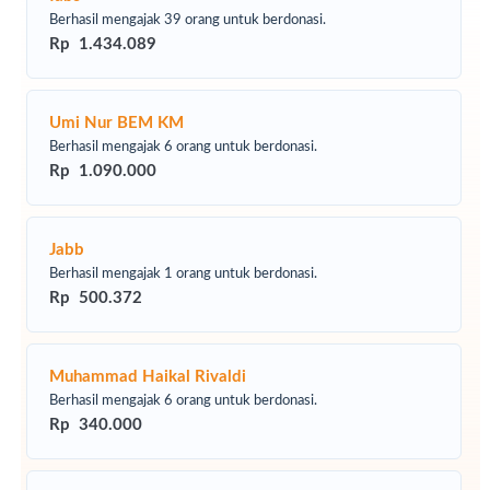
tokoh inspiratif. Memberikan Kesempatan untuk anak-anak
Berhasil mengajak 39 orang untuk berdonasi.
yatim bertanya dan berbagi pengalaman.
Rp 1.434.089
Pemberian penghargaan kepada anak yatim yang telah
mencapai prestasi. Memberikan santunan, paket alat
sekolah atau alat pendukung lainnya.
Umi Nur BEM KM
Berhasil mengajak 6 orang untuk berdonasi.
Rp 1.090.000
Paket Donasi :
Rp 15.000.000,- / Paket Juara Yatim Hebat
Rp 350.000,- / Paket Santunan Anak Yatim
Jabb
Berhasil mengajak 1 orang untuk berdonasi.
Yuk bahagiakan mereka dengan kegiatan Yatim Hebat
Rp 500.372
Ramadhan 1445 H Lazismu, dengan cara:
Klik Tombol DONASI SEKARANG
Pilih Nominal Donasi
Muhammad Haikal Rivaldi
Pilih Metode Pembayaran
Berhasil mengajak 6 orang untuk berdonasi.
Isikan Data Diri
Rp 340.000
Segera transfer sesuai nominal jika menggunakan
Transfer bank & Virtual Account
Share dan ajak sahabat lainnya untuk berdonasi