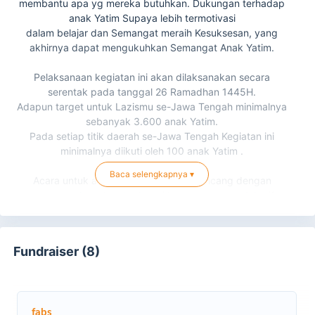
membantu apa yg mereka butuhkan. Dukungan terhadap
anak Yatim Supaya lebih termotivasi
dalam belajar dan Semangat meraih Kesuksesan, yang
akhirnya dapat mengukuhkan Semangat Anak Yatim.
Pelaksanaan kegiatan ini akan dilaksanakan secara
serentak pada tanggal
26 Ramadhan 1445H.
Adapun target untuk Lazismu se-Jawa Tengah minimalnya
sebanyak
3.600 anak Yatim
.
Pada setiap titik daerah se-Jawa Tengah Kegiatan ini
minimalnya diikuti oleh 100 anak Yatim .
Baca selengkapnya ▾
Acara untuk anak yatim hebat ini dirancang dengan
mempertimbangkan berbagai kegiatan yang edukatif,
mendukung perkembangan pribadi, dan memberikan
mereka kesempatan untuk bersenang-senang.
Mengadakan banyak hadiah, dorprize menarik dengan kuis
Fundraiser (8)
yang edukatif menjadi cara yang menyenangkan dan
bermakna untuk mendukung perkembangan mereka.
Momen positif kebersamaan dengan anak yatim.
Memberikan ceramah inspiratif dari seorang motivator atau
fabs