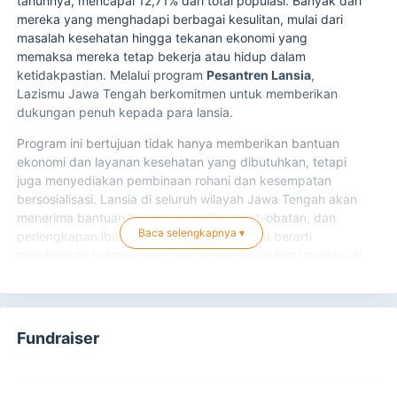
tahunnya, mencapai 12,71% dari total populasi. Banyak dari
mereka yang menghadapi berbagai kesulitan, mulai dari
masalah kesehatan hingga tekanan ekonomi yang
memaksa mereka tetap bekerja atau hidup dalam
ketidakpastian. Melalui program
Pesantren Lansia
,
Lazismu Jawa Tengah berkomitmen untuk memberikan
dukungan penuh kepada para lansia.
Program ini bertujuan tidak hanya memberikan bantuan
ekonomi dan layanan kesehatan yang dibutuhkan, tetapi
juga menyediakan pembinaan rohani dan kesempatan
bersosialisasi. Lansia di seluruh wilayah Jawa Tengah akan
menerima bantuan berupa sembako, obat-obatan, dan
Baca selengkapnya ▾
perlengkapan ibadah. Setiap bantuan Anda berarti
memberikan kebahagiaan dan kenyamanan bagi mereka di
usia senja.
Mari kita bersama-sama mulia di hari tua dengan membantu
para lansia melalui program
"Sayangi Lansia"
. Setiap
Fundraiser
donasi, sekecil apa pun, akan memberikan dampak besar
bagi mereka yang membutuhkan.
Aksi: