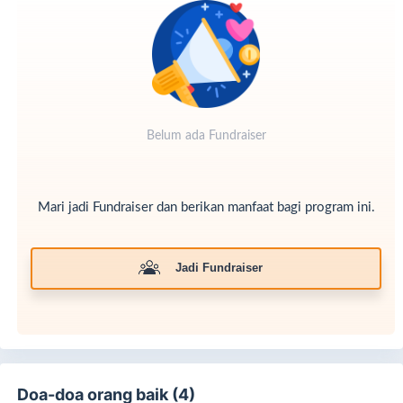
Klik tombol
"Donasi Sekarang"
dan bergabunglah dengan
ribuan orang yang peduli untuk meningkatkan kualitas
hidup lansia di Jawa Tengah.
#SayangiLansia #PeduliLansia #MuliaDiUsiaSenja
Belum ada Fundraiser
#BersamaLazismu #PesantrenLansia #DonasiUntukLansia
#SupportKesehatanLansia #LAZISMUPEDULI
#LAZISMUJATENG
Mari jadi Fundraiser dan berikan manfaat bagi program ini.
Jadi Fundraiser
Doa-doa orang baik (4)