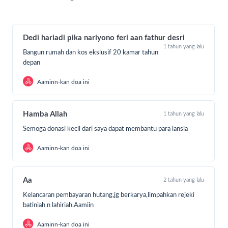
Dedi hariadi pika nariyono feri aan fathur desri
1 tahun yang lalu
Bangun rumah dan kos ekslusif 20 kamar tahun
depan
Aaminn-kan doa ini
Hamba Allah
1 tahun yang lalu
Semoga donasi kecil dari saya dapat membantu para lansia
Aaminn-kan doa ini
Aa
2 tahun yang lalu
Kelancaran pembayaran hutang,jg berkarya,limpahkan rejeki
batiniah n lahiriah.Aamiin
Aaminn-kan doa ini