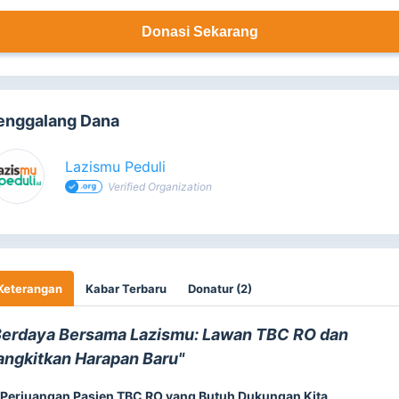
Donasi Sekarang
enggalang Dana
Lazismu Peduli
Verified Organization
Keterangan
Kabar Terbaru
Donatur (2)
Berdaya Bersama Lazismu: Lawan TBC RO dan
angkitkan Harapan Baru"
 Perjuangan Pasien TBC RO yang Butuh Dukungan Kita