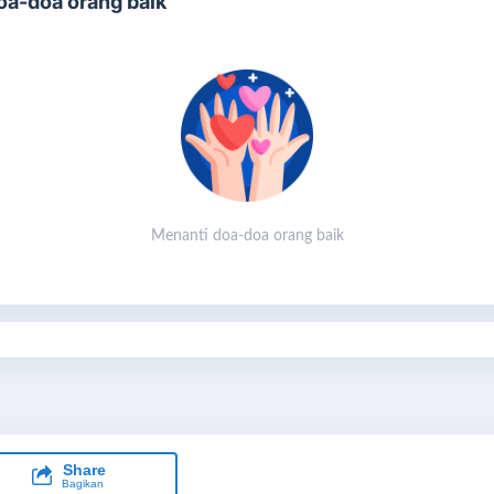
oa-doa orang baik
nghasilan, tetapi juga rasa percaya diri untuk menghadapi hari esok
ngan lebih optimis.
rogram ini telah mengubah hidup saya. Sekarang, saya tidak
nya bisa membantu ekonomi keluarga, tetapi juga tetap kuat
njalani pengobatan."
- Bu Yuliyati.
 Yuliyati adalah salah satu dari banyak pasien yang telah merasakan
nfaat dari program ini. Dengan dukungan Anda, kami bisa
mbantu lebih banyak pasien TBC RO untuk memiliki harapan baru.
Menanti doa-doa orang baik
️ Mengapa Dukungan Anda Sangat Penting?
tiap donasi yang Anda berikan memiliki dampak besar:
Rp100.000
membantu menyediakan bahan baku untuk usaha
kecil.
Rp250.000
bisa digunakan untuk membeli alat usaha seperti
kompor atau timbangan.
Rp500.000
mendukung pendampingan usaha agar mereka
bisa bertahan dan berkembang.
Share
Bagikan