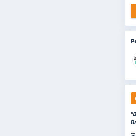
P
"
B
💡