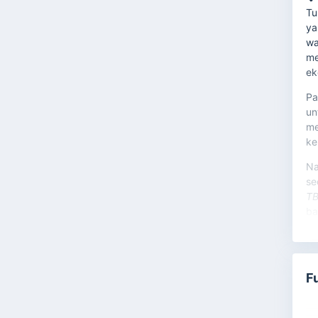
Tu
ya
wa
me
ek
Pa
un
me
ke
Na
se
T
ba
me
✨
F
Ka
se