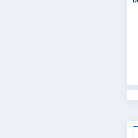
D
pe
de
"P
ha
me
Bu
ma
me
❤
Se