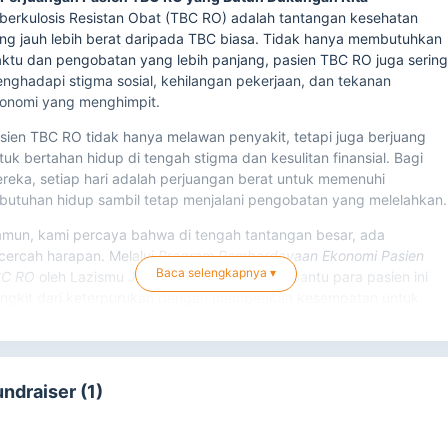
berkulosis Resistan Obat (TBC RO) adalah tantangan kesehatan
ng jauh lebih berat daripada TBC biasa. Tidak hanya membutuhkan
ktu dan pengobatan yang lebih panjang, pasien TBC RO juga serin
nghadapi stigma sosial, kehilangan pekerjaan, dan tekanan
onomi yang menghimpit.
sien TBC RO tidak hanya melawan penyakit, tetapi juga berjuang
tuk bertahan hidup di tengah stigma dan kesulitan finansial. Bagi
reka, setiap hari adalah perjuangan berat untuk memenuhi
butuhan hidup sambil tetap menjalani pengobatan yang melelahkan.
mun, kami percaya bahwa di tengah tantangan besar, ada
cercah harapan. Melalui
Program Pemberdayaan Ekonomi Pasien
Baca selengkapnya ▾
BC RO
oleh Lazismu Jawa Tengah, kami membantu para pasien ini
ngkit dari keterpurukan dengan memberikan kesempatan untuk
raih kemandirian ekonomi.
 Bagaimana Program Ini Membantu?
undraiser (1)
mi percaya bahwa dukungan yang tepat bisa mengubah hidup
seorang. Dalam program ini, pasien TBC RO mendapatkan: