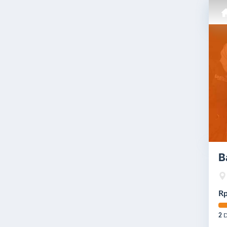
B
Rp
2
D